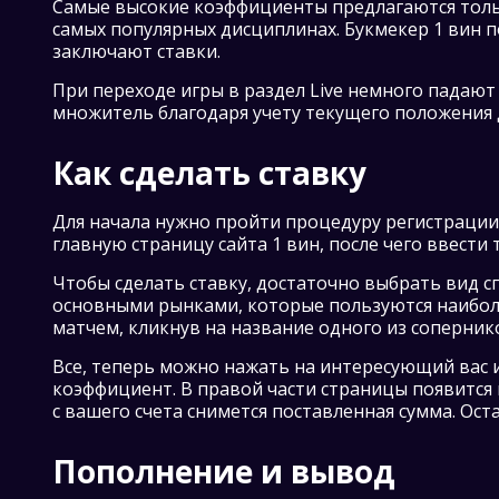
Самые высокие коэффициенты предлагаются тольк
самых популярных дисциплинах. Букмекер 1 вин 
заключают ставки.
При переходе игры в раздел Live немного падаю
множитель благодаря учету текущего положения д
Как сделать ставку
Для начала нужно пройти процедуру регистрации.
главную страницу сайта 1 вин, после чего ввест
Чтобы сделать ставку, достаточно выбрать вид сп
основными рынками, которые пользуются наиболь
матчем, кликнув на название одного из соперник
Все, теперь можно нажать на интересующий вас и
коэффициент. В правой части страницы появится 
с вашего счета снимется поставленная сумма. Ост
Пополнение и вывод