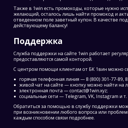
Также в 1win есть промокоды, которые нужно ис
желающий, осталось лишь найти промокод и акти
отведенном поле заветный купон. В качестве под
действующему балансу!
Поддержка
Служба поддержки на сайте 1win работает регуля
предоставляются самой конторой.
С центром помощи клиентам от БК 1вин можно с
горячая телефонная линия — 8 (800) 301-77-89, 8 
живой чат на сайте — кнопку можно найти на 
электронная почта —
contact@1win.xyz
;
социальные сети — Telegram, VK, Instagram и т. 
Обратиться за помощью в службу поддержки можн
при возникновении любого вопроса или проблемы
каждым способом связи подробнее.