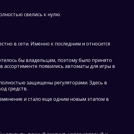
олностью свелись к нулю.
естно в сети. Именно к последним и относится
 хотелось бы владельцам, поэтому было принято
м в ассортименте появились автоматы для игры в
 полностью защищены регуляторами. Здесь в
од средств.
изменение и стало еще одним новым этапом в