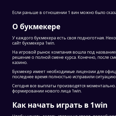
Если раньше в отношении 1 вин можно было сказа
О букмекере
У каждого букмекера есть своя подноготная. Неко
сайт букмекера 1win.
На игровой рынок компания вошла под названием F
решение о полной смене курса. Конечно, после см
казино.
Букмекер имеет необходимые лицензии для офици
последнее время полностью исправили ситуацию,
Сегодня все выплаты производятся моментально.
формировании нового лица 1win.
Как начать играть в 1win