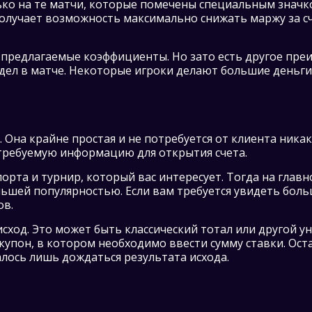
о на те матчи, которые помечены специальным значко
получает возможность максимально снижать маржу за с
т предлагаемые коэффициенты. Но зато есть другое пр
ел в матче. Некоторые игроки делают большие деньги 
 Она крайне простая и не потребуется от клиента ника
и требуемую информацию для открытия счета.
орта и турнир, который вас интересует. Тогда на глав
шей популярностью. Если вам требуется увидеть больш
ов.
сход. Это может быть классический тотал или другой 
купон, в котором необходимо ввести сумму ставки. Ост
алось лишь дождаться результата исхода.