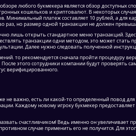
бзоре любого букмекера является обзор доступных спос
тронных кошельков и криптовалют. В некоторых случа
 Минимальный платеж составляет 10 рублей, а для карт
о раз, но размер одной транзакции не должен превыша
очно лишь открыть стандартное меню транзакций. Здесь
ествлять транзакции одни методом, это может стать пр
ультации. Далее нужно следовать полученной инструкц
чений. то рекомендуется сначала пройти процедуру вер
 После этого сотрудники компании будут проверять сам
тус верифицированного.
е не важно, есть ли какой-то определенный повод для 
трации. Каждому новому игроку букмекер предоставляет
 назвать счастливчиком! Ведь именно он увеличивает п
ротивном случае применить его не получится. Для этог