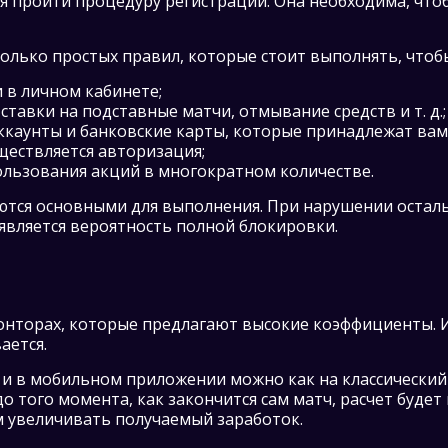
ся пройти процедуру регистрации. Она необходима, что
олько простых правил, которые стоит выполнять, чтобы
 в личном кабинете;
ставки на подставные матчи, отмывание средств и т. д.;
ккаунты и банковские карты, которые принадлежат вам
уществляется авторизация;
пользования акций в многократном количестве.
яются основными для выполнения. При нарушении осталь
является вероятность полной блокировки.
конторах, которые предлагают высокие коэффициенты. И
ается.
и в мобильном приложении можно как на классический сп
о того момента, как закончится сам матч, расчет будет
м увеличивать получаемый заработок.