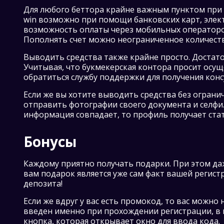
Для любого беттора крайне важным пунктом при о
win возможно при помощи банковских карт, элек
возможность оплаты через мобильных операторов.
Пополнять счет можно неограниченное количеств
Выводить средства также крайне просто. Достат
Учитывая, что букмекерская контора просит осущ
обратиться службу поддержки для получения конс
Если же вы хотите выводить средства без ограни
отправить фотографии своего документа и селфи.
информация совпадает, то профиль получает ста
Бонусы
Каждому приятно получать подарки. При этом даж
вам подарок является уже сам факт вашей регис
депозита!
Если же вдруг у вас есть промокод, то вас можно
введен именно при прохождении регистрации, в п
кнопка, которая открывает окно для ввода кода.