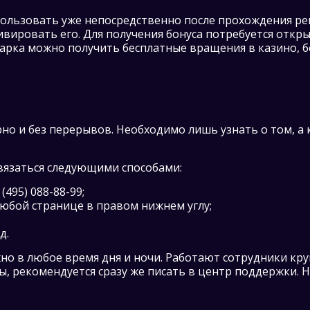
пользовать уже непосредственно после прохождения р
вировать его. Для получения бонуса потребуется откры
арка можно получить бесплатные вращения в казино, б
рно и без перерывов. Необходимо лишь узнать о том, а 
вязаться следующими способами:
(495) 088-88-99;
любой странице в правом нижнем углу;
д.
о в любое время дня и ночи. Работают сотрудники кру
, рекомендуется сразу же писать в центр поддержки. 