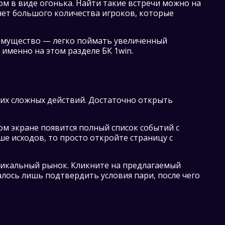
м в виде огонька. Найти такие встречи можно на
чет большого количества игроков, которые
еимущество — легко поймать увеличенный
именно на этом разделе БК 1win.
ких сложных действий. Достаточно открыть
ном экране появится полный список событий с
е исходов, то просто откройте страницу с
уникальный рынок. Кликните на предлагаемый
алось лишь подтвердить условия пари, после чего