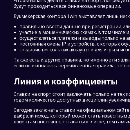
Чтобы начать делать ставки на спорт, потребует
будут проводиться все финансовые операции.
Букмекерская контора 1win выставляет лишь неск
правильно ввести данные при регистрации или
участие в мошеннических схемах, в том числе и 
осуществляться платежи и выводы только на а
постоянная смена IP и устройств, с которых ос
создание нескольких аккаунтов для игры и ис
Также есть и другие правила, но именно эти явл
если не выполнять перечисленные правила, то по
Линия и коэффициенты
Ставки на спорт стоит заключать только на тех 
годом количество доступных дисциплин увеличив
Сегодня заключать ставки на официальном сайте 
выбрали исход, который может стать известным д
клиентам постоянно оставаться в игре, тем самы