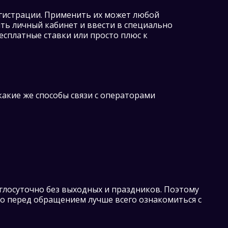
егистрации. Применить их может любой
ть личный кабинет и ввести в специально
есплатные ставки или просто плюс к
какие же способы связи с операторами
глосуточно без выходных и праздников. Поэтому
Но перед обращением лучше всего ознакомиться с