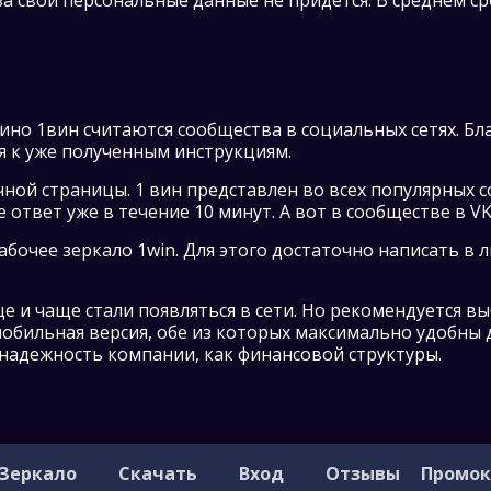
а свои персональные данные не придется. В среднем с
но 1вин считаются сообщества в социальных сетях. Б
я к уже полученным инструкциям.
ной страницы. 1 вин представлен во всех популярных с
е ответ уже в течение 10 минут. А вот в сообществе в V
абочее зеркало 1win. Для этого достаточно написать в
е и чаще стали появляться в сети. Но рекомендуется в
мобильная версия, обе из которых максимально удобны 
надежность компании, как финансовой структуры.
Зеркало
Скачать
Вход
Отзывы
Промок